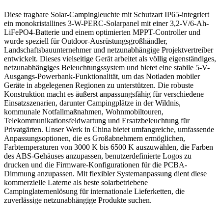
Diese tragbare Solar-Campingleuchte mit Schutzart IP65-integriert
ein monokristallines 3-W-PERC-Solarpanel mit einer 3,2-V/6-Ah-
LiFePO4-Batterie und einem optimierten MPPT-Controller und
wurde speziell für Outdoor-Ausrüstungsgroßhändler,
Landschaftsbauunternehmer und netzunabhängige Projektvertreiber
entwickelt. Dieses vielseitige Gerät arbeitet als völlig eigenständiges,
netzunabhängiges Beleuchtungssystem und bietet eine stabile 5-V-
Ausgangs-Powerbank-Funktionalität, um das Notladen mobiler
Geräte in abgelegenen Regionen zu unterstützen. Die robuste
Konstruktion macht es äußerst anpassungsfähig für verschiedene
Einsatzszenarien, darunter Campingplätze in der Wildnis,
kommunale Notfallmaßnahmen, Wohnmobiltouren,
Telekommunikationsfeldwartung und Ersatzbeleuchtung für
Privatgärten. Unser Werk in China bietet umfangreiche, umfassende
Anpassungsoptionen, die es Großabnehmern ermöglichen,
Farbtemperaturen von 3000 K bis 6500 K auszuwählen, die Farben
des ABS-Gehäuses anzupassen, benutzerdefinierte Logos zu
drucken und die Firmware-Konfigurationen für die PCBA-
Dimmung anzupassen. Mit flexibler Systemanpassung dient diese
kommerzielle Laterne als beste solarbetriebene
Campinglaternenlösung für internationale Lieferketten, die
zuverlässige netzunabhängige Produkte suchen.