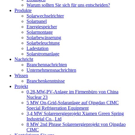
Warum sollten Sie sich für uns entscheiden?
Produkte
Solarwechselrichter
Solarpanel
Energiespeicher
Solarmontage
Solarbewässerung
Solarbeleuchtung
Ladestation
Solarstromanlage
Nachricht
Branchennachrichten
Unternehmensnachrichten
Wissen
Branchenkenntnisse
Projekt
0,28-MW-PV-Anlage im Firmenbüro von China
Nuclear 23
5 MW On-Grid-Solaranlage auf Qingdao CIMC
Special Refrigeration Equipment
3,4 MW Solarenergieprojekt Xiamen Green Spring
Industrial Co., Ltd
8 MW 2nd Phrase Solarenergieprojekt von Qingdao
CIMC