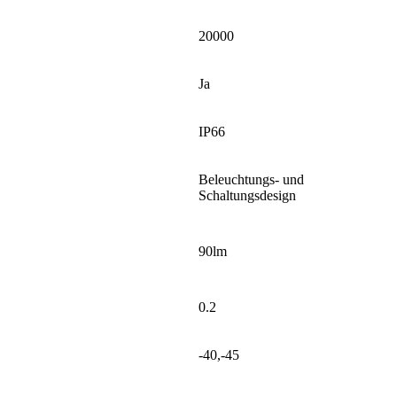
Lebensdauer (Stunden)
20000
Unterstützt Dimmer
Ja
IP-Bewertung
IP66
Service für
Beleuchtungs- und
Beleuchtungslösungen
Schaltungsdesign
Lichtausbeute der Lampe
90lm
(lm/W)
Produktgewicht (kg)
0.2
Temperatur (Grad)
-40,-45