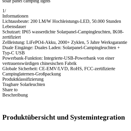
solar panel camping lights
1
/
Informationen
Lichtausbeute: 200 LM/W Hochleistungs-LED, 50.000 Stunden
Lebensdauer
Schutzart: IP65 wasserdichte Solarpanel-Campingleuchten, IK08-
zertifiziert
Zellleistung: LiFePO4-Akku, 2000+ Zyklen, 5 Jahre Werksgarantie
Duale Eingänge: Duales Laden: Solarpanel-Campingleuchten +
Typ-C USB
Powerbank-Funktion: Integrierte-USB-Powerbank von einer
vertrauenswürdigen chinesischen Fabrik
Globale Sicherheit: CE-EMV/LVD, RoHS, FCC-zertifizierte
Campinglaternen-Großpackung
Produktklassifizierung
Tragbare Solarleuchten
Share to
Beschreibung
Produktübersicht und Systemintegration