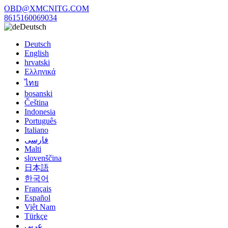
OBD@XMCNITG.COM
8615160069034
Deutsch
Deutsch
English
hrvatski
Ελληνικά
ไทย
bosanski
Čeština
Indonesia
Português
Italiano
فارسی
Malti
slovenščina
日本語
한국어
Français
Español
Việt Nam
Türkçe
عربي