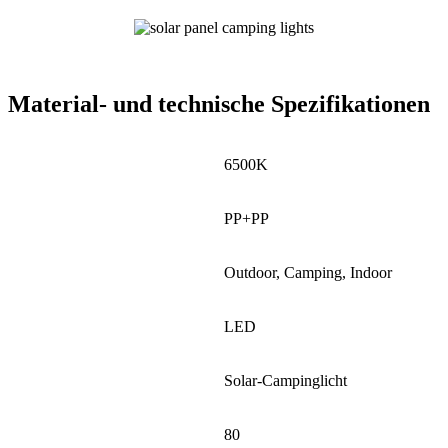
Material- und technische Spezifikationen
Farbtemperatur (CCT)
6500K
Material
PP+PP
Anwendung
Outdoor, Camping, Indoor
Lichtquelle
LED
Modellnummer
Solar-Campinglicht
Farbwiedergabeindex (Ra)
80