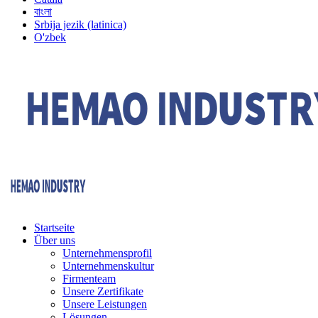
বাংলা
Srbija jezik (latinica)
O'zbek
Startseite
Über uns
Unternehmensprofil
Unternehmenskultur
Firmenteam
Unsere Zertifikate
Unsere Leistungen
Lösungen