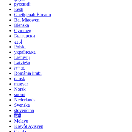
русский
Eesti
Gaeilgenah Éireann
Bai Miaowen
íslenska
Cymraeg
Български
اردو
Polski
українська
Lietuvių
Latviešu
עברית
România limbi
dansk
magyar
Norsk
suomi
Nederlands
Svenska
slovenčina
हिंदी
Melayu
Kreyòl Ayisyen
Català